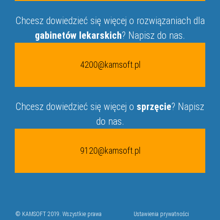
Chcesz dowiedzieć się więcej o rozwiązaniach dla
gabinetów lekarskich
? Napisz do nas.
4200@kamsoft.pl
Chcesz dowiedzieć się więcej o
sprzęcie
? Napisz
do nas.
9120@kamsoft.pl
© KAMSOFT 2019. Wszystkie prawa
Ustawienia prywatności