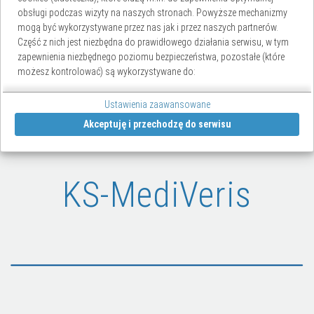
obsługi podczas wizyty na naszych stronach. Powyższe mechanizmy
SPRAWDŹ
mogą być wykorzystywane przez nas jak i przez naszych partnerów.
Część z nich jest niezbędna do prawidłowego działania serwisu, w tym
zapewnienia niezbędnego poziomu bezpieczeństwa, pozostałe (które
możesz kontrolować) są wykorzystywane do:
obsługi dodatkowych funkcjonalności usprawniających
Ustawienia zaawansowane
działanie naszych stron,
Akceptuję i przechodzę do serwisu
analizy tego, w jaki sposób korzystasz z naszej strony
marketingu bezpośredniego,
udostępniania funkcji mediów społecznościowych.
Kliknij „Akceptuję i przechodzę do strony”, aby wyrazić zgodę na
KS-MediVeris
przetwarzanie przez nas i naszych partnerów Twoich danych w
powyższych celach.
Pamiętaj, że wyrażenie zgody jest dobrowolne, a wyrażoną zgodę
możesz w każdej chwili cofnąć, możesz też wycofać zgodę na
przetwarzanie Twoich danych tylko w niektórych celach. Jeżeli chcesz
dowiedzieć się więcej lub chcesz przeprowadzić konfigurację
szczegółową - możesz tego dokonać za pomocą „Ustawień
zaawansowanych”.