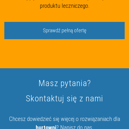
produktu leczniczego.
Sprawdź pełną ofertę
Masz pytania?
Skontaktuj się z nami
Chcesz dowiedzieć się więcej o rozwiązaniach dla
hurtowni
? Napisz do nas.