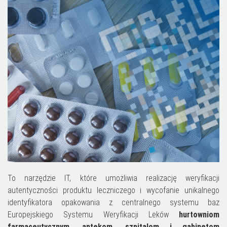
Więcej informacji na temat wykorzystywania narzędzi zewnętrznych na
naszych stronach znajdziesz w
Polityce cookies
.
To narzędzie IT, które umożliwia realizację weryfikacji
autentyczności produktu leczniczego i wycofanie unikalnego
identyfikatora opakowania z centralnego systemu baz
Europejskiego Systemu Weryfikacji Leków
hurtowniom
farmaceutycznym, aptekom, szpitalom i gabinetom